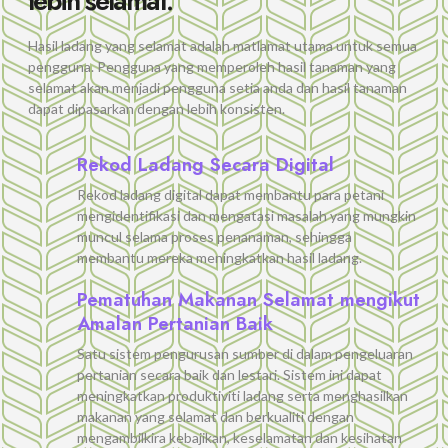
lebih selamat.
Hasil ladang yang selamat adalah matlamat utama untuk semua
pengguna. Pengguna yang memperoleh hasil tanaman yang
selamat akan menjadi pengguna setia anda dan hasil tanaman
dapat dipasarkan dengan lebih konsisten.
Rekod Ladang Secara Digital
Rekod ladang digital dapat membantu para petani
mengidentifikasi dan mengatasi masalah yang mungkin
muncul selama proses penanaman, sehingga
membantu mereka meningkatkan hasil ladang.
Pematuhan Makanan Selamat mengikut
Amalan Pertanian Baik
Satu sistem pengurusan sumber di dalam pengeluaran
pertanian secara baik dan lestari. Sistem ini dapat
meningkatkan produktiviti ladang serta menghasilkan
makanan yang selamat dan berkualiti dengan
mengambilkira kebajikan, keselamatan dan kesihatan