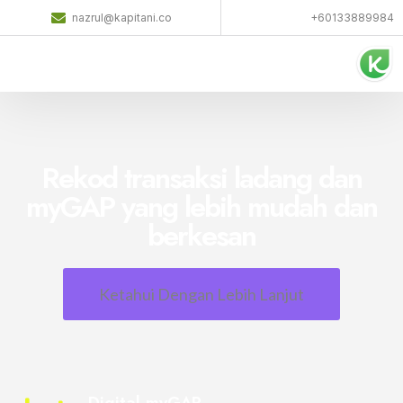
nazrul@kapitani.co
+60133889984
Rekod transaksi ladang dan
myGAP yang lebih mudah dan
berkesan
Ketahui Dengan Lebih Lanjut
Digital myGAP