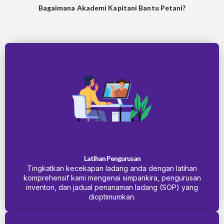
Bagaimana Akademi Kapitani Bantu Petani?
Latihan Pengurusan
Tingkatkan kecekapan ladang anda dengan latihan
komprehensif kami mengenai simpankira, pengurusan
inventori, dan jadual penanaman ladang (SOP) yang
dioptimumkan.