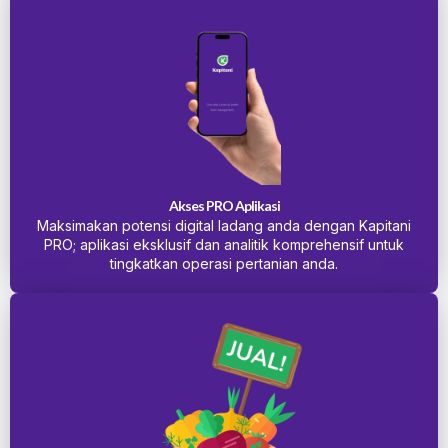
Akses PRO Aplikasi
Maksimakan potensi digital ladang anda dengan Kapitani
PRO; aplikasi eksklusif dan analitik komprehensif untuk
tingkatkan operasi pertanian anda.